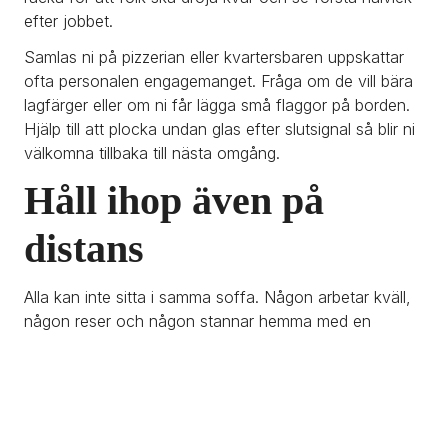
efter jobbet.
Samlas ni på pizzerian eller kvartersbaren uppskattar 
ofta personalen engagemanget. Fråga om de vill bära 
lagfärger eller om ni får lägga små flaggor på borden. 
Hjälp till att plocka undan glas efter slutsignal så blir ni 
välkomna tillbaka till nästa omgång.
Håll ihop även på 
distans
Alla kan inte sitta i samma soffa. Någon arbetar kväll, 
någon reser och någon stannar hemma med en 
nyfödd. Skapa en gruppchatt för varje match, skicka 
en bild på startelvan på tv skärmen och bestäm en 
enkel emoji för jubel eller suck. Påminn farfar om 
avsparkstid eller skicka ett digitalt kort till morfar fem 
minuter före match. Ett litet tecken räcker för att alla 