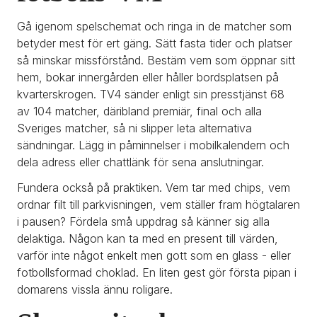
Gå igenom spelschemat och ringa in de matcher som 
betyder mest för ert gäng. Sätt fasta tider och platser 
så minskar missförstånd. Bestäm vem som öppnar sitt 
hem, bokar innergården eller håller bordsplatsen på 
kvarterskrogen. TV4 sänder enligt sin presstjänst 68 
av 104 matcher, däribland premiär, final och alla 
Sveriges matcher, så ni slipper leta alternativa 
sändningar. Lägg in påminnelser i mobilkalendern och 
dela adress eller chattlänk för sena anslutningar.
Fundera också på praktiken. Vem tar med chips, vem 
ordnar filt till parkvisningen, vem ställer fram högtalaren 
i pausen? Fördela små uppdrag så känner sig alla 
delaktiga. Någon kan ta med en present till värden, 
varför inte något enkelt men gott som en glass - eller 
fotbollsformad choklad. En liten gest gör första pipan i 
domarens vissla ännu roligare.