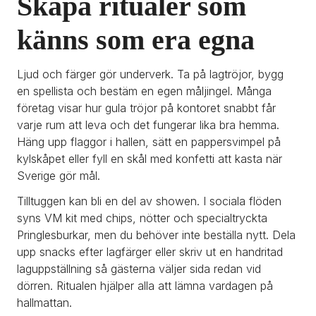
Skapa ritualer som 
känns som era egna
Ljud och färger gör underverk. Ta på lagtröjor, bygg 
en spellista och bestäm en egen måljingel. Många 
företag visar hur gula tröjor på kontoret snabbt får 
varje rum att leva och det fungerar lika bra hemma. 
Häng upp flaggor i hallen, sätt en pappersvimpel på 
kylskåpet eller fyll en skål med konfetti att kasta när 
Sverige gör mål.
Tilltuggen kan bli en del av showen. I sociala flöden 
syns VM kit med chips, nötter och specialtryckta 
Pringlesburkar, men du behöver inte beställa nytt. Dela 
upp snacks efter lagfärger eller skriv ut en handritad 
laguppställning så gästerna väljer sida redan vid 
dörren. Ritualen hjälper alla att lämna vardagen på 
hallmattan.