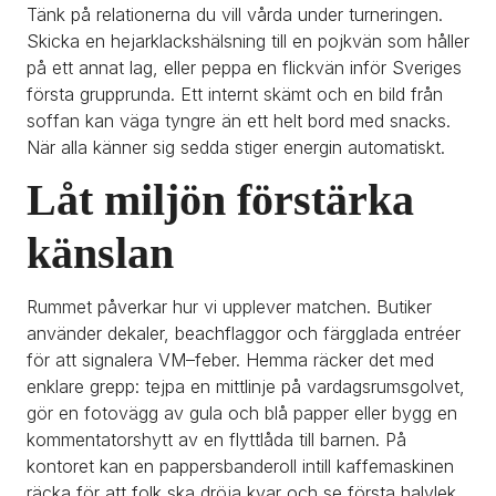
Tänk på relationerna du vill vårda under turneringen. 
Skicka en hejarklackshälsning till en pojkvän som håller 
på ett annat lag, eller peppa en flickvän inför Sveriges 
första grupprunda. Ett internt skämt och en bild från 
soffan kan väga tyngre än ett helt bord med snacks. 
När alla känner sig sedda stiger energin automatiskt.
Låt miljön förstärka 
känslan
Rummet påverkar hur vi upplever matchen. Butiker 
använder dekaler, beachflaggor och färgglada entréer 
för att signalera VM–feber. Hemma räcker det med 
enklare grepp: tejpa en mittlinje på vardagsrumsgolvet, 
gör en fotovägg av gula och blå papper eller bygg en 
kommentatorshytt av en flyttlåda till barnen. På 
kontoret kan en pappersbanderoll intill kaffemaskinen 
räcka för att folk ska dröja kvar och se första halvlek 