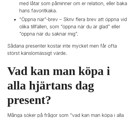
med låtar som påminner om er relation, eller baka 
hans favoritkaka.
“Öppna när”-brev – Skriv flera brev att öppna vid 
olika tillfällen, som “öppna när du är glad” eller 
“öppna när du saknar mig”.
Sådana presenter kostar inte mycket men får ofta 
störst känslomässigt värde.
Vad kan man köpa i 
alla hjärtans dag 
present?
Många söker på frågor som “vad kan man köpa i alla 
hjärtans dag present?”. Svaret beror förstås på vem 
mottagaren är, men här är tre nivåer som kan hjälpa 